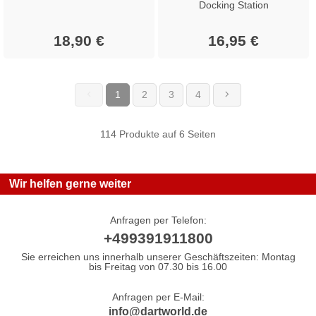
Docking Station
18,90 €
16,95 €
1
2
3
4
(current)
114 Produkte auf 6 Seiten
Wir helfen gerne weiter
Anfragen per Telefon:
+499391911800
Sie erreichen uns innerhalb unserer Geschäftszeiten: Montag
bis Freitag von 07.30 bis 16.00
Anfragen per E-Mail:
info@dartworld.de