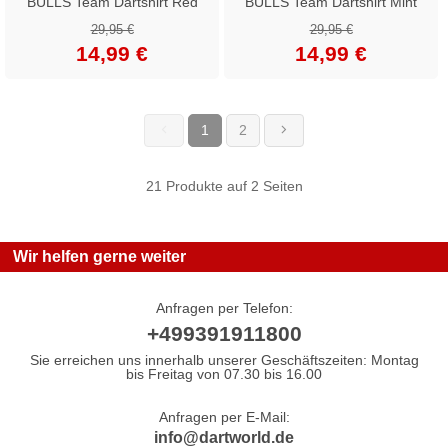
BULLS Team Dartshirt Red
BULLS Team Dartshirt Mint
29,95 €
29,95 €
14,99 €
14,99 €
1
2
(current)
21 Produkte auf 2 Seiten
Wir helfen gerne weiter
Anfragen per Telefon:
+499391911800
Sie erreichen uns innerhalb unserer Geschäftszeiten: Montag
bis Freitag von 07.30 bis 16.00
Anfragen per E-Mail:
info@dartworld.de