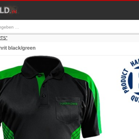
RTS"
it black/green