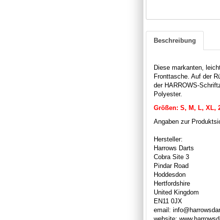
Beschreibung
Diese markanten, leicht
Fronttasche. Auf der R
der HARROWS-Schriftzu
Polyester.
Größen: S, M, L, XL,
Angaben zur Produktsic
Hersteller:
Harrows Darts
Cobra Site 3
Pindar Road
Hoddesdon
Hertfordshire
United Kingdom
EN11 0JX
email: info@harrowsda
website: www.harrowsd