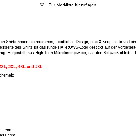
Zur Merkliste hinzufügen
en Shirts haben ein modernes, sportliches Design, eine 3-Knopfleiste und ein
ückseite des Shirts ist das runde HARROWS-Logo gestickt auf der Vorderseit
g. Hergestellt aus High-Tech-Mikrofasergewebe, das den Schweiß ableitet. 
 2XL, 3XL, 4XL und 5XL
herheit:
rts.com
arts.com