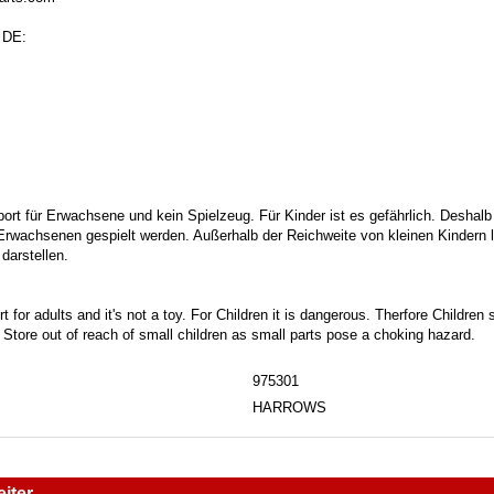
 DE:
port für Erwachsene und kein Spielzeug. Für Kinder ist es gefährlich. Deshalb
 Erwachsenen gespielt werden. Außerhalb der Reichweite von kleinen Kindern la
darstellen.
t for adults and it's not a toy. For Children it is dangerous. Therfore Childre
. Store out of reach of small children as small parts pose a choking hazard.
975301
HARROWS
iter