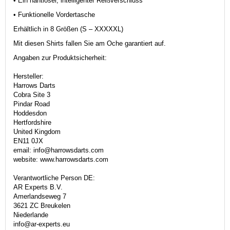
• Ein nahtloser, intelligenter Reißverschluss
• Funktionelle Vordertasche
Erhältlich in 8 Größen (S – XXXXXL)
Mit diesen Shirts fallen Sie am Oche garantiert auf.
Angaben zur Produktsicherheit:
Hersteller:
Harrows Darts
Cobra Site 3
Pindar Road
Hoddesdon
Hertfordshire
United Kingdom
EN11 0JX
email: info@harrowsdarts.com
website: www.harrowsdarts.com
Verantwortliche Person DE:
AR Experts B.V.
Amerlandseweg 7
3621 ZC Breukelen
Niederlande
info@ar-experts.eu