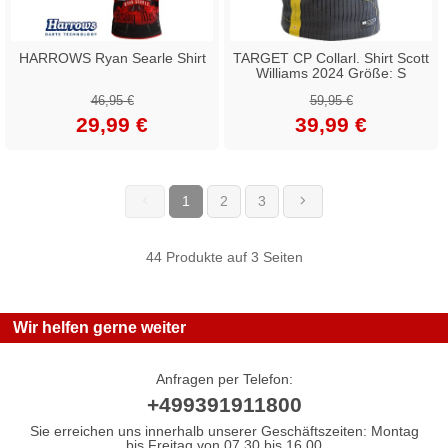
HARROWS Ryan Searle Shirt
TARGET CP Collarl. Shirt Scott
Williams 2024 Größe: S
46,95 €
59,95 €
29,99 €
39,99 €
1
2
3
(current)
44 Produkte auf 3 Seiten
Wir helfen gerne weiter
Anfragen per Telefon:
+499391911800
Sie erreichen uns innerhalb unserer Geschäftszeiten: Montag
bis Freitag von 07.30 bis 16.00