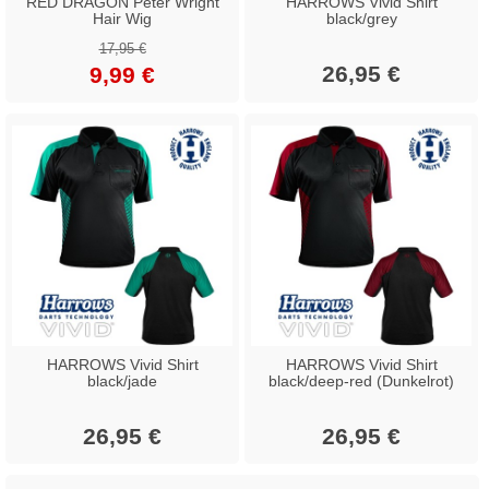
RED DRAGON Peter Wright
HARROWS Vivid Shirt
Hair Wig
black/grey
17,95 €
26,95 €
9,99 €
HARROWS Vivid Shirt
HARROWS Vivid Shirt
black/jade
black/deep-red (Dunkelrot)
26,95 €
26,95 €