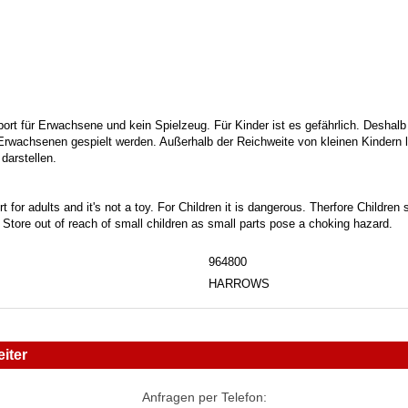
port für Erwachsene und kein Spielzeug. Für Kinder ist es gefährlich. Deshalb
 Erwachsenen gespielt werden. Außerhalb der Reichweite von kleinen Kindern la
darstellen.
t for adults and it's not a toy. For Children it is dangerous. Therfore Childre
. Store out of reach of small children as small parts pose a choking hazard.
964800
HARROWS
iter
Anfragen per Telefon: