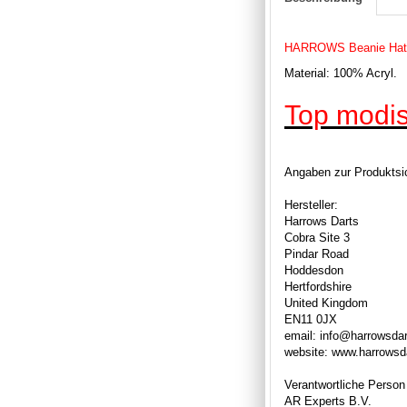
HARROWS Beanie Hat
Material: 100% Acryl.
Top modis
Angaben zur Produktsic
Hersteller:
Harrows Darts
Cobra Site 3
Pindar Road
Hoddesdon
Hertfordshire
United Kingdom
EN11 0JX
email: info@harrowsda
website: www.harrowsd
Verantwortliche Person
AR Experts B.V.