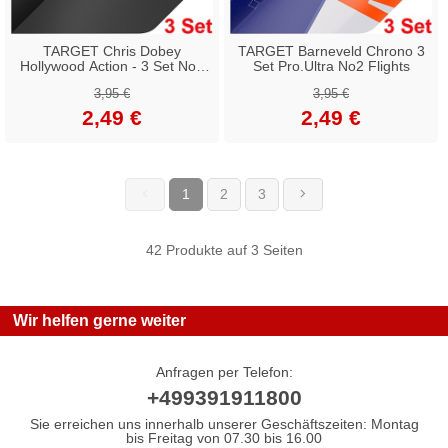
TARGET Chris Dobey
TARGET Barneveld Chrono 3
Hollywood Action - 3 Set No2
Set Pro.Ultra No2 Flights
Flights
3,95 €
3,95 €
2,49 €
2,49 €
1
2
3
(current)
42 Produkte auf 3 Seiten
Wir helfen gerne weiter
Anfragen per Telefon:
+499391911800
Sie erreichen uns innerhalb unserer Geschäftszeiten: Montag
bis Freitag von 07.30 bis 16.00