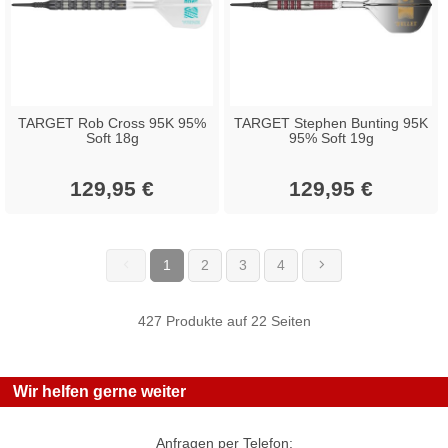
TARGET Rob Cross 95K 95%
TARGET Stephen Bunting 95K
Soft 18g
95% Soft 19g
129,95 €
129,95 €
1
2
3
4
(current)
427 Produkte auf 22 Seiten
Wir helfen gerne weiter
Anfragen per Telefon: