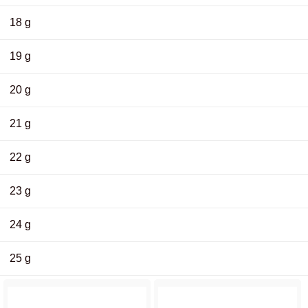
18 g
19 g
20 g
21 g
22 g
23 g
24 g
25 g