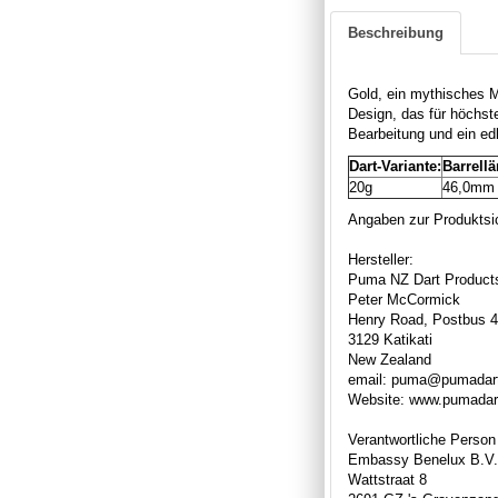
Beschreibung
Gold, ein mythisches Me
Design, das für höchst
Bearbeitung und ein edl
Dart-Variante:
Barrellä
20g
46,0m
Angaben zur Produktsic
Hersteller:
Puma NZ Dart Product
Peter McCormick
Henry Road, Postbus 
3129 Katikati
New Zealand
email: puma@pumadart
Website: www.pumadar
Verantwortliche Person
Embassy Benelux B.V.
Wattstraat 8