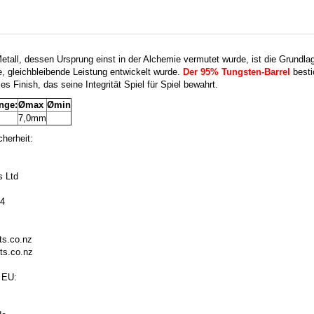
tall, dessen Ursprung einst in der Alchemie vermutet wurde, ist die Grundlag
e, gleichbleibende Leistung entwickelt wurde.
Der 95% Tungsten-Barrel
besti
es Finish, das seine Integrität Spiel für Spiel bewahrt.
nge:
Ømax
Ømin
m
7,0mm
herheit:
s Ltd
44
s.co.nz
ts.co.nz
 EU: