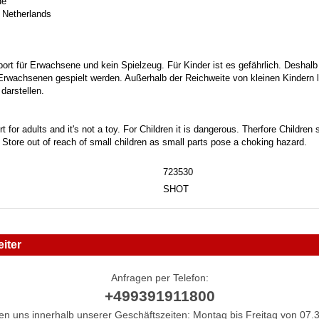
de
 Netherlands
port für Erwachsene und kein Spielzeug. Für Kinder ist es gefährlich. Deshalb
 Erwachsenen gespielt werden. Außerhalb der Reichweite von kleinen Kindern la
darstellen.
t for adults and it's not a toy. For Children it is dangerous. Therfore Childre
. Store out of reach of small children as small parts pose a choking hazard.
723530
SHOT
iter
Anfragen per Telefon:
+499391911800
hen uns innerhalb unserer Geschäftszeiten: Montag bis Freitag von 07.3