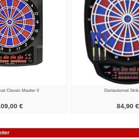
at Classic Master II
Dartautomat Strik
09,00 €
84,90 €
iter