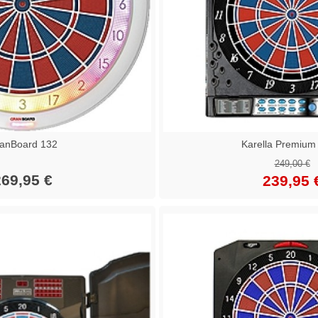
anBoard 132
Karella Premium 
249,00 €
69,95 €
239,95 