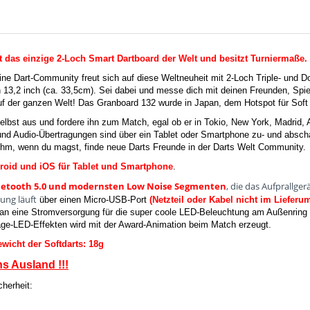
t das einzige 2-Loch Smart Dartboard der Welt und besitzt Turniermaße.
ine Dart-Community freut sich auf diese Weltneuheit mit 2-Loch Triple- und Do
n 13,2 inch (ca. 33,5cm). Sei dabei und messe dich mit deinen Freunden, Spiel
uf der ganzen Welt! Das Granboard 132 wurde in Japan, dem Hotspot für Soft 
lbst aus und fordere ihn zum Match, egal ob er in Tokio, New York, Madrid,
 und Audio-Übertragungen sind über ein Tablet oder Smartphone zu- und abscha
ihm, wenn du magst, finde neue Darts Freunde in der Darts Welt Community.
roid und iOS für Tablet und Smartphone
.
uetooth 5.0 und modernsten Low Noise Segmenten
, die das Aufprallg
ung läuft
über
einen Micro-USB-Port
(Netzteil oder Kabel nicht im Lieferu
n eine Stromversorgung für die super coole LED-Beleuchtung am Außenring d
age-LED-Effekten wird mit der Award-Animation beim Match erzeugt.
wicht der Softdarts: 18g
ns Ausland !!!
herheit: