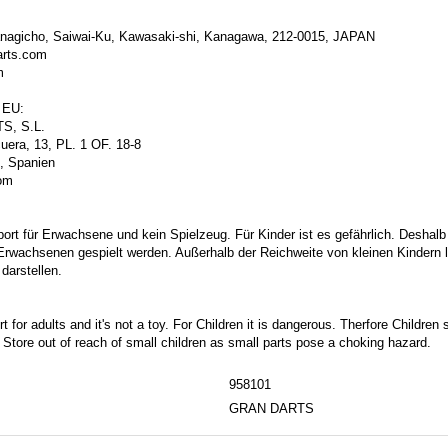
anagicho, Saiwai-Ku, Kawasaki-shi, Kanagawa, 212-0015, JAPAN
arts.com
m
 EU:
S, S.L.
cuera, 13, PL. 1 OF. 18-8
, Spanien
com
port für Erwachsene und kein Spielzeug. Für Kinder ist es gefährlich. Deshalb
 Erwachsenen gespielt werden. Außerhalb der Reichweite von kleinen Kindern la
darstellen.
t for adults and it's not a toy. For Children it is dangerous. Therfore Childre
. Store out of reach of small children as small parts pose a choking hazard.
958101
GRAN DARTS