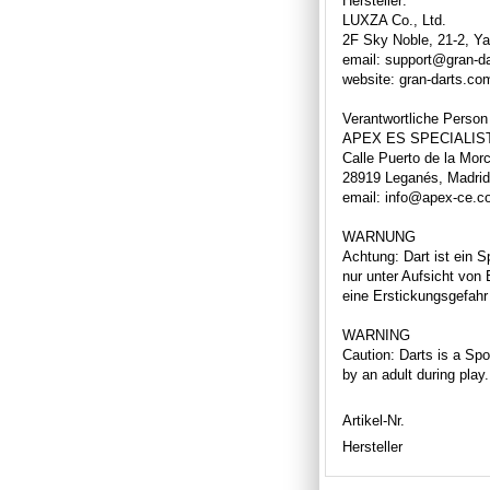
Hersteller:
LUXZA Co., Ltd.
2F Sky Noble, 21-2, Y
email: support@gran-d
website: gran-darts.co
Verantwortliche Person
APEX ES SPECIALIST
Calle Puerto de la Mor
28919 Leganés, Madrid
email: info@apex-ce.
WARNUNG
Achtung: Dart ist ein S
nur unter Aufsicht von
eine Erstickungsgefahr 
WARNING
Caution: Darts is a Spor
by an adult during play
Artikel-Nr.
Hersteller