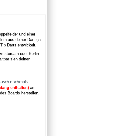
ppelfelder und einer
ern aus deiner Dartliga
Tip Darts entwickelt.
 Amsterdam oder Berlin
ltbar sieh deinen
eräusch nochmals
mfang enthalten)
am
es Boards herstellen.