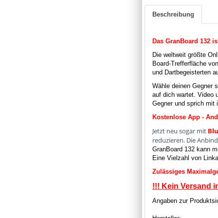
Beschreibung
Das GranBoard 132 is
Die weltweit größte Onl
Board-Trefferfläche vo
und Dartbegeisterten a
Wähle deinen Gegner se
auf dich wartet. Video
Gegner und sprich mit 
Kostenlose App - And
Jetzt neu sogar mit
Bl
reduzieren. Die Anbind
GranBoard 132 kann ma
Eine Vielzahl von Link
Zulässiges Maximalge
!!! Kein Versand i
Angaben zur Produktsic