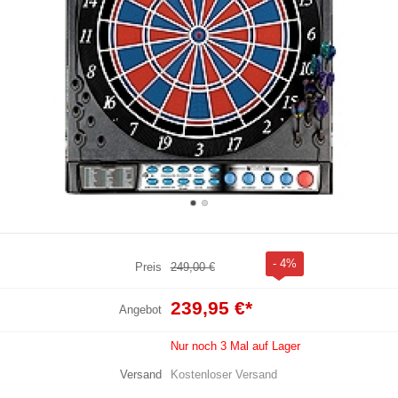
- 4%
Preis
249,00 €
239,95 €
*
Angebot
Nur noch 3 Mal auf Lager
Versand
Kostenloser Versand