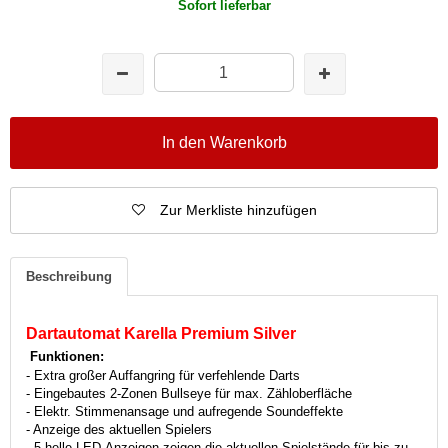
Sofort lieferbar
In den Warenkorb
Zur Merkliste hinzufügen
Beschreibung
Dartautomat Karella Premium Silver
Funktionen:
- Extra großer Auffangring für verfehlende Darts
- Eingebautes 2-Zonen Bullseye für max. Zähloberfläche
- Elektr. Stimmenansage und aufregende Soundeffekte
- Anzeige des aktuellen Spielers
- 5 helle LED-Anzeigen zeigen die aktuellen Spielstände für bis zu