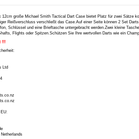
 12cm große Michael Smith Tactical Dart Case bietet Platz für zwei Sätze ko
iger Reißverschluss verschließt das Case.
Auf einer Seite können 2 Set Darts
fon, Schlüssel und eine Brieftasche untergebracht werden.
Zwei kleine Tasche
hafts, Flights oder Spitzen.
Schützen Sie Ihre wertvollen Darts wie ein Champ
 !!!
herheit:
s Ltd
44
s.co.nz
ts.co.nz
 EU:
de
 Netherlands