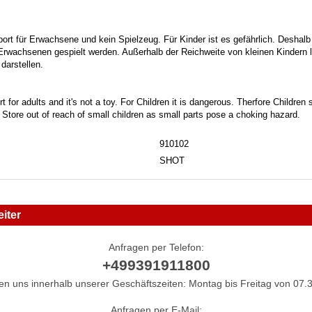
port für Erwachsene und kein Spielzeug. Für Kinder ist es gefährlich. Deshalb
 Erwachsenen gespielt werden. Außerhalb der Reichweite von kleinen Kindern la
darstellen.
t for adults and it's not a toy. For Children it is dangerous. Therfore Childre
. Store out of reach of small children as small parts pose a choking hazard.
910102
SHOT
iter
Anfragen per Telefon:
+499391911800
hen uns innerhalb unserer Geschäftszeiten: Montag bis Freitag von 07.3
Anfragen per E-Mail: