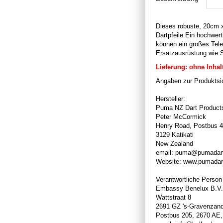
Dieses robuste, 20cm x
Dartpfeile.
Ein hochwert
können ein großes Tele
Ersatzausrüstung wie S
Lieferung: ohne Inhalt
Angaben zur Produktsic
Hersteller:
Puma NZ Dart Product
Peter McCormick
Henry Road, Postbus 
3129 Katikati
New Zealand
email: puma@pumadart
Website: www.pumadar
Verantwortliche Person
Embassy Benelux B.V.
Wattstraat 8
2691 GZ 's-Gravenzan
Postbus 205, 2670 AE,