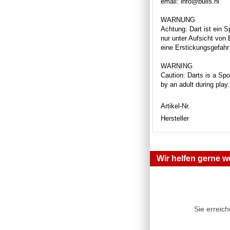
email: info@bulls.nl
WARNUNG
Achtung: Dart ist ein S
nur unter Aufsicht von
eine Erstickungsgefahr 
WARNING
Caution: Darts is a Spor
by an adult during play
Artikel-Nr.
Hersteller
Wir helfen gerne we
Sie erreic