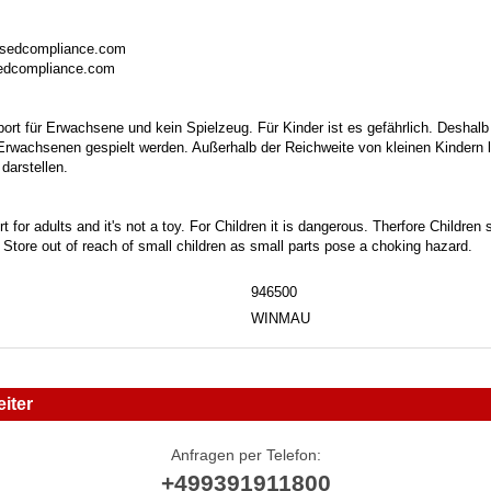
isedcompliance.com
sedcompliance.com
port für Erwachsene und kein Spielzeug. Für Kinder ist es gefährlich. Deshalb
 Erwachsenen gespielt werden. Außerhalb der Reichweite von kleinen Kindern la
darstellen.
t for adults and it's not a toy. For Children it is dangerous. Therfore Childre
. Store out of reach of small children as small parts pose a choking hazard.
946500
WINMAU
iter
Anfragen per Telefon:
+499391911800