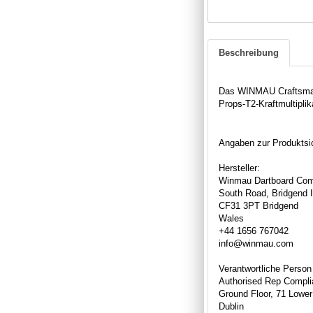
Beschreibung
Das WINMAU Craftsman 
Props-T2-Kraftmultipli
Angaben zur Produktsic
Hersteller:
Winmau Dartboard Com
South Road, Bridgend I
CF31 3PT Bridgend
Wales
+44 1656 767042
info@winmau.com
Verantwortliche Person
Authorised Rep Compli
Ground Floor, 71 Lower
Dublin