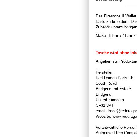
Das Firestone II Wall
Darts zu befördern. Da
Zubehör unterzubringen
Maße: 18cm x 11cm x
Tasche wird ohne Inhal
Angaben zur Produktsic
Hersteller:
Red Dragon Darts UK
South Road
Bridgend Ind Estate
Bridgend
United Kingdom
CF31 3PT
email: trade@reddrago
Website: www.reddrag
Verantwortliche Person
Authorised Rep Compli