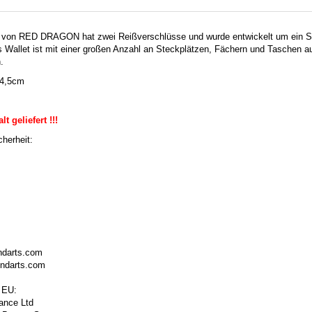
et von RED DRAGON hat zwei Reißverschlüsse und wurde entwickelt um ein
s Wallet ist mit einer großen Anzahl an Steckplätzen, Fächern und Taschen au
.
 4,5cm
t geliefert !!!
herheit:
ndarts.com
ondarts.com
 EU:
ance Ltd