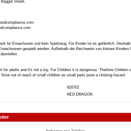
 Baggot Street,
isedcompliance.com
sedcompliance.com
port für Erwachsene und kein Spielzeug. Für Kinder ist es gefährlich. Deshalb
 Erwachsenen gespielt werden. Außerhalb der Reichweite von kleinen Kindern la
darstellen.
t for adults and it's not a toy. For Children it is dangerous. Therfore Childre
. Store out of reach of small children as small parts pose a choking hazard.
920702
RED DRAGON
iter
Anfragen per Telefon: