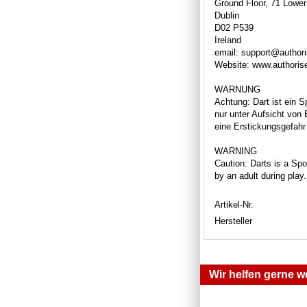
Ground Floor, 71 Lower
Dublin
D02 P539
Ireland
email: support@author
Website: www.authori
WARNUNG
Achtung: Dart ist ein S
nur unter Aufsicht von
eine Erstickungsgefahr 
WARNING
Caution: Darts is a Spor
by an adult during play
Artikel-Nr.
Hersteller
Wir helfen gerne we