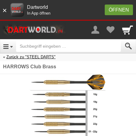
Dartworld
×
ÖFFNEN
In App öffnen
Zurück zu "STEEL DARTS"
HARROWS Club Brass