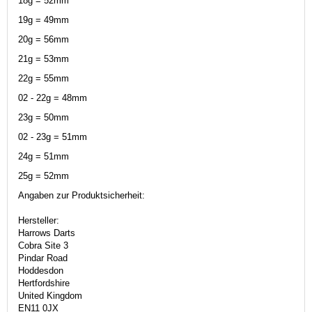
18g = 52mm
19g = 49mm
20g = 56mm
21g = 53mm
22g = 55mm
02 - 22g = 48mm
23g = 50mm
02 - 23g = 51mm
24g = 51mm
25g = 52mm
Angaben zur Produktsicherheit:
Hersteller:
Harrows Darts
Cobra Site 3
Pindar Road
Hoddesdon
Hertfordshire
United Kingdom
EN11 0JX