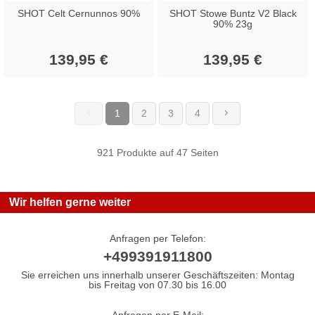
SHOT Celt Cernunnos 90%
SHOT Stowe Buntz V2 Black
90% 23g
139,95 €
139,95 €
1
2
3
4
(current)
921 Produkte auf 47 Seiten
Wir helfen gerne weiter
Anfragen per Telefon:
+499391911800
Sie erreichen uns innerhalb unserer Geschäftszeiten: Montag
bis Freitag von 07.30 bis 16.00
Anfragen per E-Mail: