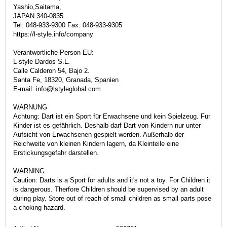
Yashio,Saitama,
JAPAN 340-0835
Tel: 048-933-9300 Fax: 048-933-9305
https://l-style.info/company
Verantwortliche Person EU:
L-style Dardos S.L.
Calle Calderon 54, Bajo 2.
Santa Fe, 18320, Granada, Spanien
E-mail: info@lstyleglobal.com
WARNUNG
Achtung: Dart ist ein Sport für Erwachsene und kein Spielzeug. Für
Kinder ist es gefährlich. Deshalb darf Dart von Kindern nur unter
Aufsicht von Erwachsenen gespielt werden. Außerhalb der
Reichweite von kleinen Kindern lagern, da Kleinteile eine
Erstickungsgefahr darstellen.
WARNING
Caution: Darts is a Sport for adults and it's not a toy. For Children it
is dangerous. Therfore Children should be supervised by an adult
during play. Store out of reach of small children as small parts pose
a choking hazard.