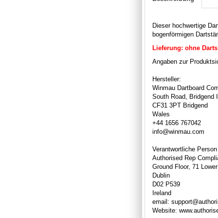
Dieser hochwertige Da
bogenförmigen Dartständ
Lieferung: ohne Darts 
Angaben zur Produktsic
Hersteller:
Winmau Dartboard Com
South Road, Bridgend I
CF31 3PT Bridgend
Wales
+44 1656 767042
info@winmau.com
Verantwortliche Person
Authorised Rep Compli
Ground Floor, 71 Lower
Dublin
D02 P539
Ireland
email: support@author
Website: www.authori