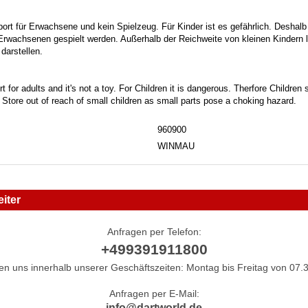
port für Erwachsene und kein Spielzeug. Für Kinder ist es gefährlich. Deshalb
 Erwachsenen gespielt werden. Außerhalb der Reichweite von kleinen Kindern la
darstellen.
t for adults and it's not a toy. For Children it is dangerous. Therfore Childre
. Store out of reach of small children as small parts pose a choking hazard.
960900
WINMAU
iter
Anfragen per Telefon:
+499391911800
hen uns innerhalb unserer Geschäftszeiten: Montag bis Freitag von 07.3
Anfragen per E-Mail:
info@dartworld.de