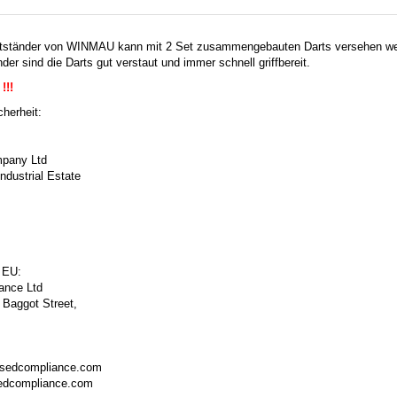
rtständer von WINMAU kann mit 2 Set zusammengebauten Darts versehen we
er sind die Darts gut verstaut und immer schnell griffbereit.
!!!
herheit:
pany Ltd
ndustrial Estate
 EU:
ance Ltd
 Baggot Street,
isedcompliance.com
sedcompliance.com