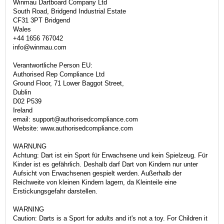
Winmau Dartboard Company Ltd
South Road, Bridgend Industrial Estate
CF31 3PT Bridgend
Wales
+44 1656 767042
info@winmau.com
Verantwortliche Person EU:
Authorised Rep Compliance Ltd
Ground Floor, 71 Lower Baggot Street,
Dublin
D02 P539
Ireland
email: support@authorisedcompliance.com
Website: www.authorisedcompliance.com
WARNUNG
Achtung: Dart ist ein Sport für Erwachsene und kein Spielzeug. Für
Kinder ist es gefährlich. Deshalb darf Dart von Kindern nur unter
Aufsicht von Erwachsenen gespielt werden. Außerhalb der
Reichweite von kleinen Kindern lagern, da Kleinteile eine
Erstickungsgefahr darstellen.
WARNING
Caution: Darts is a Sport for adults and it's not a toy. For Children it