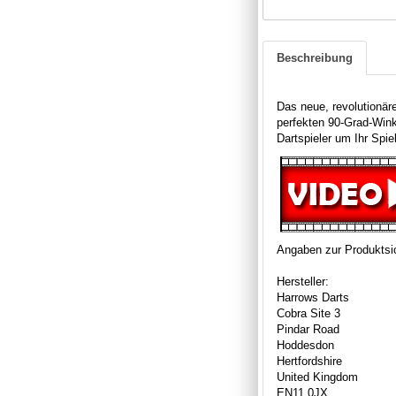
Beschreibung
Das neue, revolutionär
perfekten 90-Grad-Win
Dartspieler um Ihr Spie
Angaben zur Produktsic
Hersteller:
Harrows Darts
Cobra Site 3
Pindar Road
Hoddesdon
Hertfordshire
United Kingdom
EN11 0JX