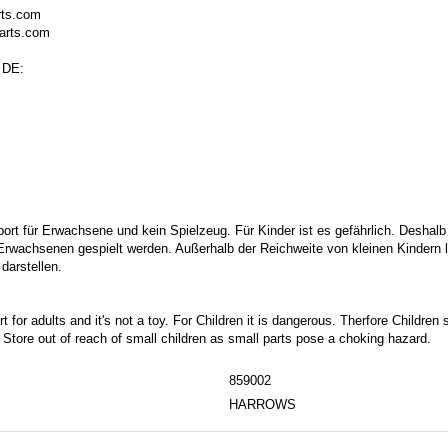
rts.com
arts.com
 DE:
port für Erwachsene und kein Spielzeug. Für Kinder ist es gefährlich. Deshalb
 Erwachsenen gespielt werden. Außerhalb der Reichweite von kleinen Kindern la
darstellen.
t for adults and it's not a toy. For Children it is dangerous. Therfore Childre
. Store out of reach of small children as small parts pose a choking hazard.
859002
HARROWS