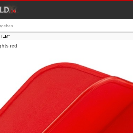
STEM"
hts red