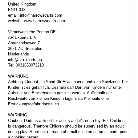
United Kingdom
EN11 0JX
email: info@harrowsdarts.com
website: www.harrowsdarts.com
Verantwortliche Person DE:
AR Experts B.V.
Amerlandseweg 7
3621 ZC Breukelen
Niederlande
info@ar-experts.eu
Tel: 0031850073210
WARNUNG
Achtung: Dart ist ein Sport für Erwachsene und kein Spielzeug. Für
Kinder ist es gefährlich. Deshalb darf Dart von Kindern nur unter
Aufsicht von Erwachsenen gespielt werden. Außerhalb der
Reichweite von kleinen Kindern lagern, da Kleinteile eine
Erstickungsgefahr darstellen.
WARNING
Caution: Darts is a Sport for adults and it's not a toy. For Children it
is dangerous. Therfore Children should be supervised by an adult
during play. Store out of reach of small children as small parts pose
a choking hazard.