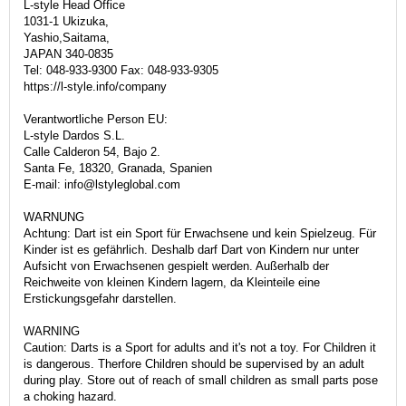
L-style Head Office
1031-1 Ukizuka,
Yashio,Saitama,
JAPAN 340-0835
Tel: 048-933-9300 Fax: 048-933-9305
https://l-style.info/company
Verantwortliche Person EU:
L-style Dardos S.L.
Calle Calderon 54, Bajo 2.
Santa Fe, 18320, Granada, Spanien
E-mail: info@lstyleglobal.com
WARNUNG
Achtung: Dart ist ein Sport für Erwachsene und kein Spielzeug. Für
Kinder ist es gefährlich. Deshalb darf Dart von Kindern nur unter
Aufsicht von Erwachsenen gespielt werden. Außerhalb der
Reichweite von kleinen Kindern lagern, da Kleinteile eine
Erstickungsgefahr darstellen.
WARNING
Caution: Darts is a Sport for adults and it's not a toy. For Children it
is dangerous. Therfore Children should be supervised by an adult
during play. Store out of reach of small children as small parts pose
a choking hazard.