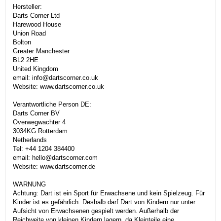
Hersteller:
Darts Corner Ltd
Harewood House
Union Road
Bolton
Greater Manchester
BL2 2HE
United Kingdom
email: info@dartscorner.co.uk
Website: www.dartscorner.co.uk
Verantwortliche Person DE:
Darts Corner BV
Overwegwachter 4
3034KG Rotterdam
Netherlands
Tel: +44 1204 384400
email: hello@dartscorner.com
Website: www.dartscorner.de
WARNUNG
Achtung: Dart ist ein Sport für Erwachsene und kein Spielzeug. Für
Kinder ist es gefährlich. Deshalb darf Dart von Kindern nur unter
Aufsicht von Erwachsenen gespielt werden. Außerhalb der
Reichweite von kleinen Kindern lagern, da Kleinteile eine