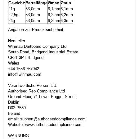
Gewicht:
Barrellänge
Ømax
Ømin
21g
53,0mm
6,1mm
6,1mm
22,5g
53,0mm
6,2mm
6,2mm
24g
53,0mm
6,3mm
6,3mm
Angaben zur Produktsicherheit:
Hersteller:
Winmau Dartboard Company Ltd
South Road, Bridgend Industrial Estate
CF31 3PT Bridgend
Wales
+44 1656 767042
info@winmau.com
Verantwortliche Person EU:
Authorised Rep Compliance Ltd
Ground Floor, 71 Lower Baggot Street,
Dublin
D02 P539
Ireland
email: support@authorisedcompliance.com
Website: www.authorisedcompliance.com
WARNUNG