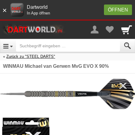
Dartworld
×
ÖFFNEN
In App öffnen
Zurück zu "STEEL DARTS"
WINMAU Michael van Gerwen MvG EVO X 90%