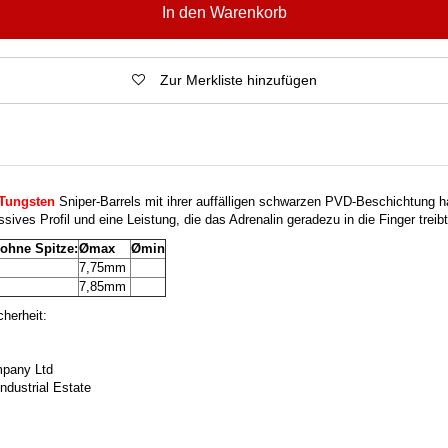
In den Warenkorb
Zur Merkliste hinzufügen
Tungsten
Sniper-Barrels mit ihrer auffälligen schwarzen PVD-Beschichtung h
ives Profil und eine Leistung, die das Adrenalin geradezu in die Finger treibt
 ohne Spitze:
Ømax
Ømin
7,75mm
7,85mm
herheit:
pany Ltd
ndustrial Estate