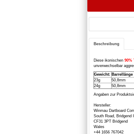
Beschreibung
Diese ikonischen
90% 
unverwechselbar aggress
Gewicht:
Barrellänge
23g
50,8mm
24g
50,8mm
Angaben zur Produktsic
Hersteller:
Winmau Dartboard Com
South Road, Bridgend I
CF31 3PT Bridgend
Wales
+44 1656 767042