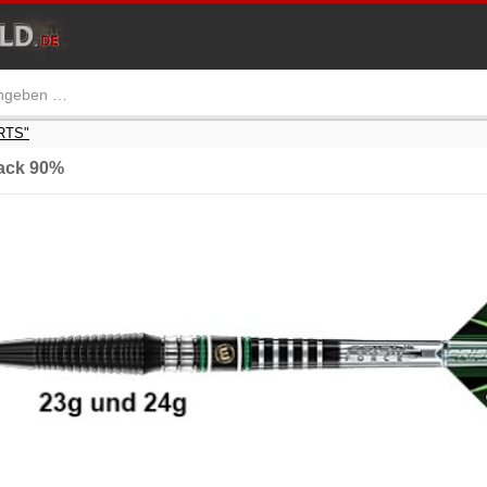
RTS"
ack 90%