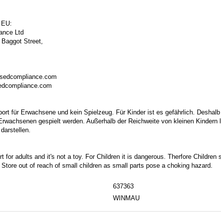
 EU:
ance Ltd
 Baggot Street,
isedcompliance.com
sedcompliance.com
port für Erwachsene und kein Spielzeug. Für Kinder ist es gefährlich. Deshalb
 Erwachsenen gespielt werden. Außerhalb der Reichweite von kleinen Kindern la
darstellen.
t for adults and it's not a toy. For Children it is dangerous. Therfore Childre
. Store out of reach of small children as small parts pose a choking hazard.
637363
WINMAU