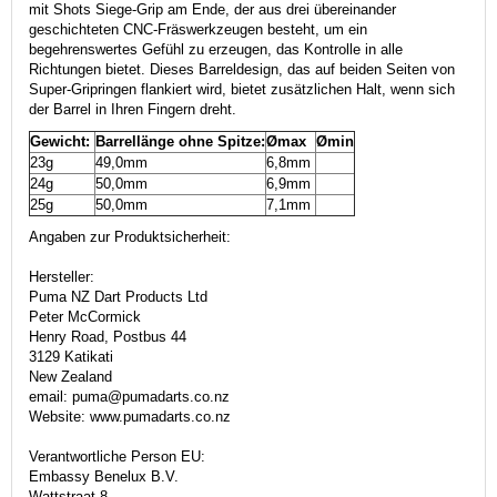
mit Shots Siege-Grip am Ende, der aus drei übereinander
geschichteten CNC-Fräswerkzeugen besteht, um ein
begehrenswertes Gefühl zu erzeugen, das Kontrolle in alle
Richtungen bietet. Dieses Barreldesign, das auf beiden Seiten von
Super-Gripringen flankiert wird, bietet zusätzlichen Halt, wenn sich
der Barrel in Ihren Fingern dreht.
Gewicht:
Barrellänge ohne Spitze:
Ømax
Ømin
23g
49,0mm
6,8mm
24g
50,0mm
6,9mm
25g
50,0mm
7,1mm
Angaben zur Produktsicherheit:
Hersteller:
Puma NZ Dart Products Ltd
Peter McCormick
Henry Road, Postbus 44
3129 Katikati
New Zealand
email: puma@pumadarts.co.nz
Website: www.pumadarts.co.nz
Verantwortliche Person EU:
Embassy Benelux B.V.
Wattstraat 8