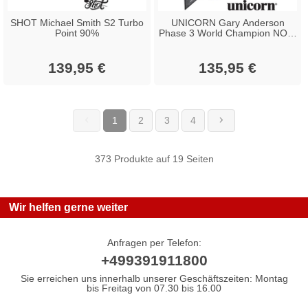
SHOT Michael Smith S2 Turbo
UNICORN Gary Anderson
Point 90%
Phase 3 World Champion NOIR
90%
139,95 €
135,95 €
1
2
3
4
(current)
373 Produkte auf 19 Seiten
Wir helfen gerne weiter
Anfragen per Telefon:
+499391911800
Sie erreichen uns innerhalb unserer Geschäftszeiten: Montag
bis Freitag von 07.30 bis 16.00