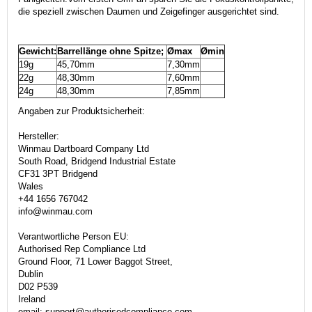
die speziell zwischen Daumen und Zeigefinger ausgerichtet sind.
Gewicht:
Barrellänge ohne Spitze;
Ømax
Ømin
19g
45,70mm
7,30mm
22g
48,30mm
7,60mm
24g
48,30mm
7,85mm
Angaben zur Produktsicherheit:
Hersteller:
Winmau Dartboard Company Ltd
South Road, Bridgend Industrial Estate
CF31 3PT Bridgend
Wales
+44 1656 767042
info@winmau.com
Verantwortliche Person EU:
Authorised Rep Compliance Ltd
Ground Floor, 71 Lower Baggot Street,
Dublin
D02 P539
Ireland
email: support@authorisedcompliance.com