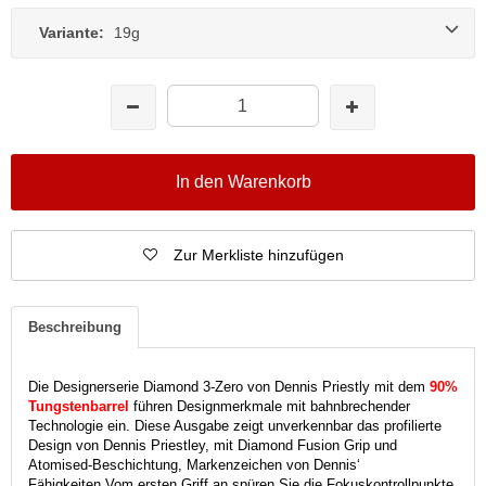
Variante:
19g
In den Warenkorb
Zur Merkliste hinzufügen
Beschreibung
Die Designerserie Diamond 3-Zero von Dennis Priestly mit dem
90%
Tungstenbarrel
führen Designmerkmale mit bahnbrechender
Technologie ein.
Diese Ausgabe zeigt unverkennbar das profilierte
Design von Dennis Priestley, mit Diamond Fusion Grip und
Atomised-Beschichtung, Markenzeichen von Dennis‘
Fähigkeiten.
Vom ersten Griff an spüren Sie die Fokuskontrollpunkte,