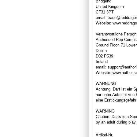
Bridgend
United Kingdom
CF31 3PT
email: trade@reddrago
Website: www.reddrag
Verantwortliche Person
Authorised Rep Compli
Ground Floor, 71 Lower
Dublin
D02 P539
Ireland
email: support@author
Website: www.authori
WARNUNG
Achtung: Dart ist ein S
nur unter Aufsicht von
eine Erstickungsgefahr 
WARNING
Caution: Darts is a Spor
by an adult during play
Artikel-Nr.