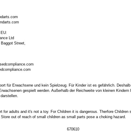
ndarts.com
ondarts.com
 EU:
ance Ltd
 Baggot Street,
isedcompliance.com
sedcompliance.com
port für Erwachsene und kein Spielzeug. Für Kinder ist es gefährlich. Deshalb
 Erwachsenen gespielt werden. Außerhalb der Reichweite von kleinen Kindern la
darstellen.
t for adults and it's not a toy. For Children it is dangerous. Therfore Childre
. Store out of reach of small children as small parts pose a choking hazard.
670610