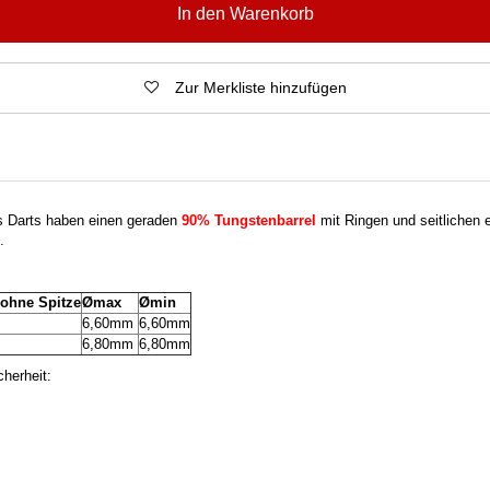
In den Warenkorb
Zur Merkliste hinzufügen
s Darts haben einen geraden
90% Tungstenbarrel
mit Ringen und seitlichen e
.
 ohne Spitze
Ømax
Ømin
6,60mm
6,60mm
6,80mm
6,80mm
herheit: