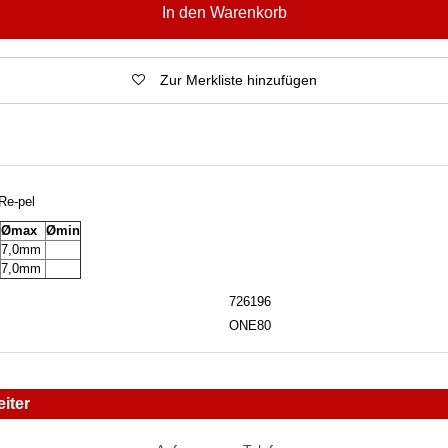
In den Warenkorb
Zur Merkliste hinzufügen
Re-pel
Ømax
Ømin
7,0mm
7,0mm
726196
ONE80
iter