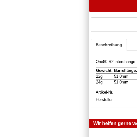
Beschreibung
One80 R2 interchange 
Gewicht:
Barrellänge:
22g
51,0mm
24g
51,0mm
Artikel-Nr.
Hersteller
Wir helfen gerne we