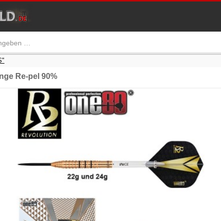
S"
nge Re-pel 90%