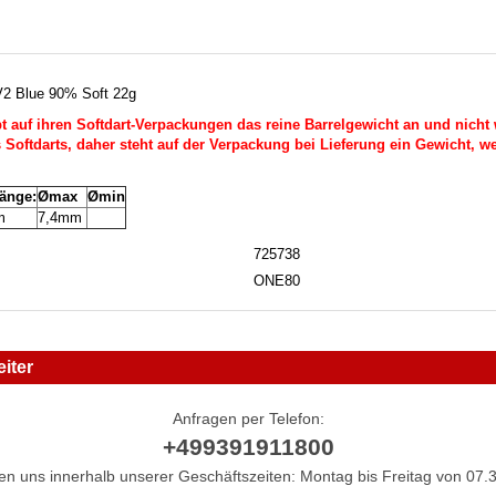
2 Blue 90% Soft 22g
auf ihren Softdart-Verpackungen das reine Barrelgewicht an und nicht 
Softdarts, daher steht auf der Verpackung bei Lieferung ein Gewicht, we
länge:
Ømax
Ømin
m
7,4mm
725738
ONE80
iter
Anfragen per Telefon:
+499391911800
hen uns innerhalb unserer Geschäftszeiten: Montag bis Freitag von 07.3