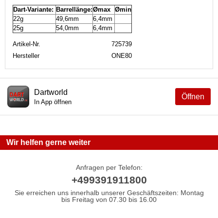
Dart-Variante:
Barrellänge:
Ømax
Ømin
22g
49,6mm
6,4mm
25g
54,0mm
6,4mm
Artikel-Nr.
725739
Hersteller
ONE80
Dartworld
Öffnen
In App öffnen
Wir helfen gerne weiter
Anfragen per Telefon:
+499391911800
Sie erreichen uns innerhalb unserer Geschäftszeiten: Montag
bis Freitag von 07.30 bis 16.00