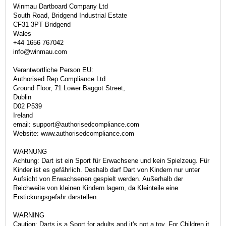
Winmau Dartboard Company Ltd
South Road, Bridgend Industrial Estate
CF31 3PT Bridgend
Wales
+44 1656 767042
info@winmau.com
Verantwortliche Person EU:
Authorised Rep Compliance Ltd
Ground Floor, 71 Lower Baggot Street,
Dublin
D02 P539
Ireland
email: support@authorisedcompliance.com
Website: www.authorisedcompliance.com
WARNUNG
Achtung: Dart ist ein Sport für Erwachsene und kein Spielzeug. Für
Kinder ist es gefährlich. Deshalb darf Dart von Kindern nur unter
Aufsicht von Erwachsenen gespielt werden. Außerhalb der
Reichweite von kleinen Kindern lagern, da Kleinteile eine
Erstickungsgefahr darstellen.
WARNING
Caution: Darts is a Sport for adults and it's not a toy. For Children it