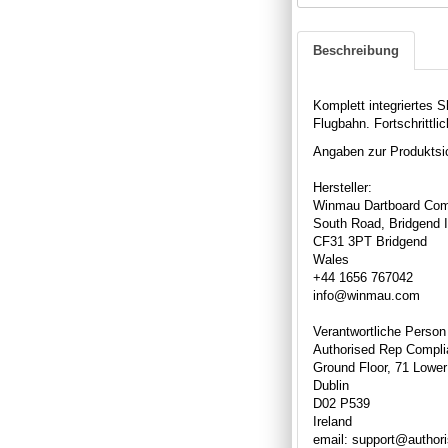
Beschreibung
Komplett integriertes 
Flugbahn.
Fortschrittl
Angaben zur Produktsic
Hersteller:
Winmau Dartboard Com
South Road, Bridgend I
CF31 3PT Bridgend
Wales
+44 1656 767042
info@winmau.com
Verantwortliche Person
Authorised Rep Compli
Ground Floor, 71 Lower
Dublin
D02 P539
Ireland
email: support@author