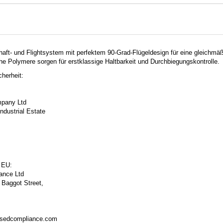
Shaft- und Flightsystem mit perfektem 90-Grad-Flügeldesign für eine gleichmä
iche Polymere sorgen für erstklassige Haltbarkeit und Durchbiegungskontrolle.
herheit:
pany Ltd
ndustrial Estate
 EU:
ance Ltd
 Baggot Street,
isedcompliance.com