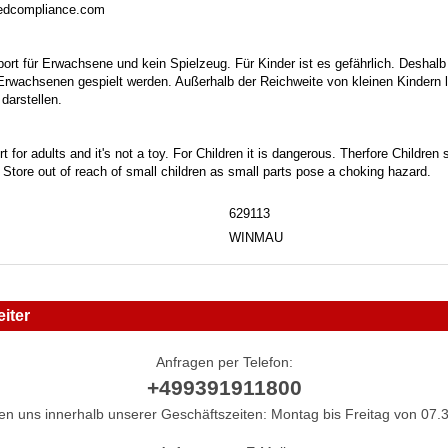
sedcompliance.com
port für Erwachsene und kein Spielzeug. Für Kinder ist es gefährlich. Deshalb
 Erwachsenen gespielt werden. Außerhalb der Reichweite von kleinen Kindern la
darstellen.
t for adults and it's not a toy. For Children it is dangerous. Therfore Childre
. Store out of reach of small children as small parts pose a choking hazard.
629113
WINMAU
iter
Anfragen per Telefon:
+499391911800
hen uns innerhalb unserer Geschäftszeiten: Montag bis Freitag von 07.3