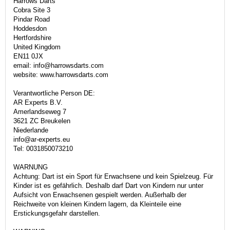
Harrows Darts
Cobra Site 3
Pindar Road
Hoddesdon
Hertfordshire
United Kingdom
EN11 0JX
email: info@harrowsdarts.com
website: www.harrowsdarts.com
Verantwortliche Person DE:
AR Experts B.V.
Amerlandseweg 7
3621 ZC Breukelen
Niederlande
info@ar-experts.eu
Tel: 0031850073210
WARNUNG
Achtung: Dart ist ein Sport für Erwachsene und kein Spielzeug. Für
Kinder ist es gefährlich. Deshalb darf Dart von Kindern nur unter
Aufsicht von Erwachsenen gespielt werden. Außerhalb der
Reichweite von kleinen Kindern lagern, da Kleinteile eine
Erstickungsgefahr darstellen.