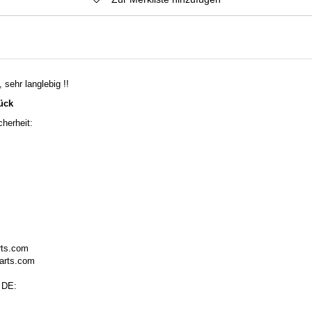
 sehr langlebig !!
tück
herheit:
rts.com
arts.com
 DE: