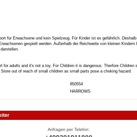
port für Erwachsene und kein Spielzeug. Für Kinder ist es gefährlich. Deshalb
 Erwachsenen gespielt werden. Außerhalb der Reichweite von kleinen Kindern la
darstellen.
t for adults and it's not a toy. For Children it is dangerous. Therfore Childre
. Store out of reach of small children as small parts pose a choking hazard.
850554
HARROWS
iter
Anfragen per Telefon: