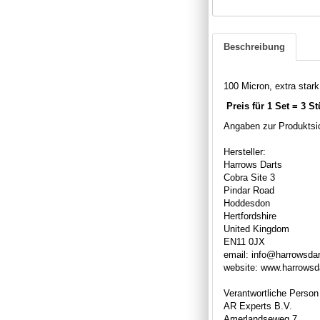
Beschreibung
100 Micron, extra stark,
Preis für 1 Set = 3 S
Angaben zur Produktsic
Hersteller:
Harrows Darts
Cobra Site 3
Pindar Road
Hoddesdon
Hertfordshire
United Kingdom
EN11 0JX
email: info@harrowsda
website: www.harrowsd
Verantwortliche Person
AR Experts B.V.
Amerlandseweg 7