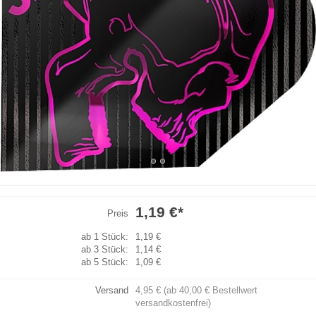
1,19 €
*
Preis
ab 1 Stück:
1,19 €
ab 3 Stück:
1,14 €
ab 5 Stück:
1,09 €
Versand
4,95 € (ab 40,00 € Bestellwert
versandkostenfrei)