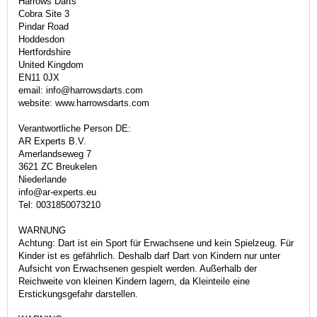
Harrows Darts
Cobra Site 3
Pindar Road
Hoddesdon
Hertfordshire
United Kingdom
EN11 0JX
email: info@harrowsdarts.com
website: www.harrowsdarts.com
Verantwortliche Person DE:
AR Experts B.V.
Amerlandseweg 7
3621 ZC Breukelen
Niederlande
info@ar-experts.eu
Tel: 0031850073210
WARNUNG
Achtung: Dart ist ein Sport für Erwachsene und kein Spielzeug. Für
Kinder ist es gefährlich. Deshalb darf Dart von Kindern nur unter
Aufsicht von Erwachsenen gespielt werden. Außerhalb der
Reichweite von kleinen Kindern lagern, da Kleinteile eine
Erstickungsgefahr darstellen.