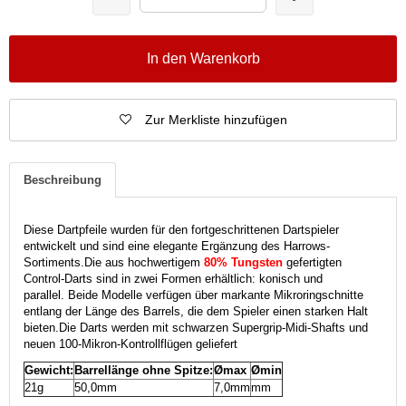
In den Warenkorb
Zur Merkliste hinzufügen
Beschreibung
Diese Dartpfeile wurden für den fortgeschrittenen Dartspieler
entwickelt und sind eine elegante Ergänzung des Harrows-
Sortiments.
Die aus hochwertigem
80% Tungsten
gefertigten
Control-Darts sind in zwei Formen erhältlich: konisch und
parallel.
Beide Modelle verfügen über markante Mikroringschnitte
entlang der Länge des Barrels, die dem Spieler einen starken Halt
bieten.
Die Darts werden mit schwarzen Supergrip-Midi-Shafts und
neuen 100-Mikron-Kontrollflügen geliefert
Gewicht:
Barrellänge ohne Spitze:
Ømax
Ømin
21g
50,0mm
7,0mm
mm