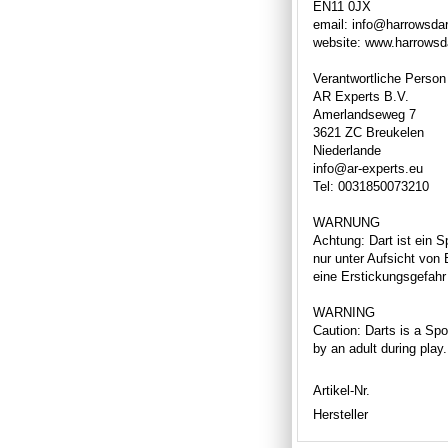
EN11 0JX
email: info@harrowsda
website: www.harrowsd
Verantwortliche Person
AR Experts B.V.
Amerlandseweg 7
3621 ZC Breukelen
Niederlande
info@ar-experts.eu
Tel: 0031850073210
WARNUNG
Achtung: Dart ist ein S
nur unter Aufsicht von
eine Erstickungsgefahr 
WARNING
Caution: Darts is a Spor
by an adult during play
Artikel-Nr.
Hersteller