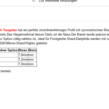
Zur Merkliste hinzufügen
% Tungsten
hat ein perfekt stromlinienförmiges Profil mit symmetrischen Rin
rels.
Das Hauptmerkmal dieses Darts ist die Nase.
Der Barrel wurde präzise b
Spitze völlig nahtlos ist, ideal für Frontgreifer.
Shard-Dartpfeile werden mit 
100-Mikron-Shard-Flights geliefert
ohne Spitze:
Ømax
Ømin
7,0mm
mm
7,2mm
mm
7,3mm
mm
herheit: