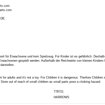
rts.com
arts.com
 DE:
port für Erwachsene und kein Spielzeug. Für Kinder ist es gefährlich. Deshalb
 Erwachsenen gespielt werden. Außerhalb der Reichweite von kleinen Kindern la
darstellen.
t for adults and it's not a toy. For Children it is dangerous. Therfore Childre
. Store out of reach of small children as small parts pose a choking hazard.
778721
HARROWS