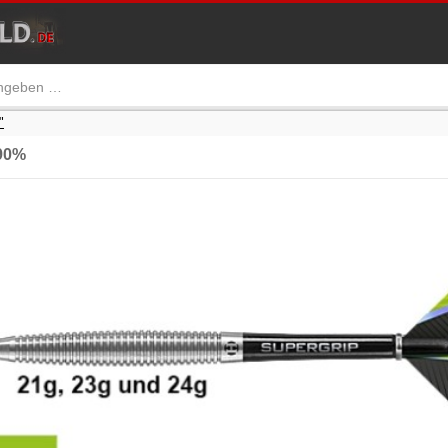
"
90%