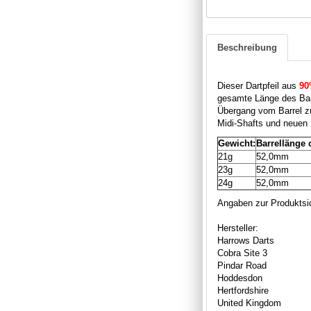
Beschreibung
Dieser Dartpfeil aus
90
gesamte Länge des Bar
Übergang vom Barrel zur 
Midi-Shafts und neuen 
Gewicht:
Barrellänge 
21g
52,0mm
23g
52,0mm
24g
52,0mm
Angaben zur Produktsic
Hersteller:
Harrows Darts
Cobra Site 3
Pindar Road
Hoddesdon
Hertfordshire
United Kingdom