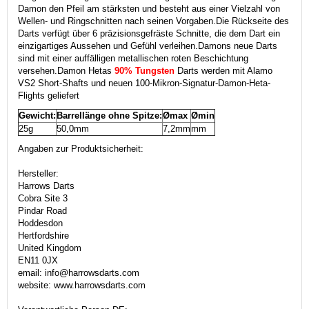
Damon den Pfeil am stärksten und besteht aus einer Vielzahl von
Wellen- und Ringschnitten nach seinen Vorgaben.
Die Rückseite des
Darts verfügt über 6 präzisionsgefräste Schnitte, die dem Dart ein
einzigartiges Aussehen und Gefühl verleihen.
Damons neue Darts
sind mit einer auffälligen metallischen roten Beschichtung
versehen.
Damon Hetas
90% Tungsten
Darts werden mit Alamo
VS2 Short-Shafts und neuen 100-Mikron-Signatur-Damon-Heta-
Flights geliefert
Gewicht:
Barrellänge ohne Spitze:
Ømax
Ømin
25g
50,0mm
7,2mm
mm
Angaben zur Produktsicherheit:
Hersteller:
Harrows Darts
Cobra Site 3
Pindar Road
Hoddesdon
Hertfordshire
United Kingdom
EN11 0JX
email: info@harrowsdarts.com
website: www.harrowsdarts.com