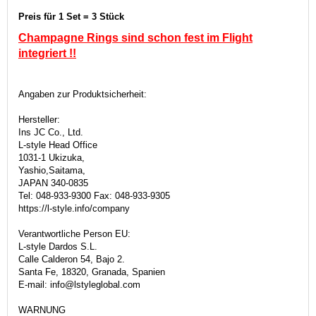
Preis für 1 Set = 3 Stück
Champagne Rings sind schon fest im Flight
integriert
!!
Angaben zur Produktsicherheit:
Hersteller:
Ins JC Co., Ltd.
L-style Head Office
1031-1 Ukizuka,
Yashio,Saitama,
JAPAN 340-0835
Tel: 048-933-9300 Fax: 048-933-9305
https://l-style.info/company
Verantwortliche Person EU:
L-style Dardos S.L.
Calle Calderon 54, Bajo 2.
Santa Fe, 18320, Granada, Spanien
E-mail: info@lstyleglobal.com
WARNUNG