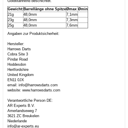
Goldtitannitrid beschichtet.
Gewicht:
Barrellänge ohne Spitze
Ømax
Ømin
21g
48,0mm
7,1mm
23g
48,0mm
7,3mm
25g
48,0mm
7,6mm
Angaben zur Produktsicherheit:
Hersteller:
Harrows Darts
Cobra Site 3
Pindar Road
Hoddesdon
Hertfordshire
United Kingdom
EN11 0JX
email: info@harrowsdarts.com
website: www.harrowsdarts.com
Verantwortliche Person DE:
AR Experts B.V.
Amerlandseweg 7
3621 ZC Breukelen
Niederlande
info@ar-experts.eu