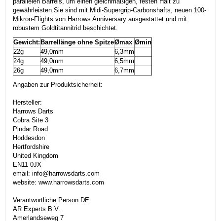
parallelen Barrels, um einen gleichmäßigen, festen Halt zu
gewährleisten.
Sie sind mit Midi-Supergrip-Carbonshafts, neuen 100-
Mikron-Flights von Harrows Anniversary ausgestattet und mit
robustem Goldtitannitrid beschichtet.
Gewicht:
Barrellänge ohne Spitze
Ømax
Ømin
22g
49,0mm
6,3mm
24g
49,0mm
6,5mm
26g
49,0mm
6,7mm
Angaben zur Produktsicherheit:
Hersteller:
Harrows Darts
Cobra Site 3
Pindar Road
Hoddesdon
Hertfordshire
United Kingdom
EN11 0JX
email: info@harrowsdarts.com
website: www.harrowsdarts.com
Verantwortliche Person DE:
AR Experts B.V.
Amerlandseweg 7