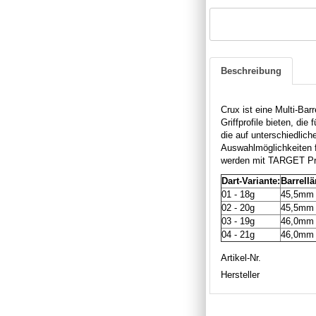
Beschreibung
Crux ist eine Multi-Bar
Griffprofile bieten, die
die auf unterschiedlic
Auswahlmöglichkeiten f
werden mit TARGET Pro 
Dart-Variante:
Barrellä
01 - 18g
45,5mm
02 - 20g
45,5mm
03 - 19g
46,0mm
04 - 21g
46,0mm
Artikel-Nr.
Hersteller