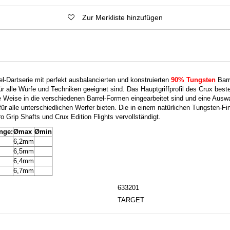
Zur Merkliste hinzufügen
rel-Dartserie mit perfekt ausbalancierten und konstruierten
90% Tungsten
Barr
 für alle Würfe und Techniken geeignet sind. Das Hauptgriffprofil des Crux beste
he Weise in die verschiedenen Barrel-Formen eingearbeitet sind und eine Auswa
ür alle unterschiedlichen Werfer bieten. Die in einem natürlichen Tungsten-Fi
Grip Shafts und Crux Edition Flights vervollständigt.
nge:
Ømax
Ømin
6,2mm
6,5mm
6,4mm
6,7mm
633201
TARGET