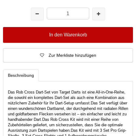
In den Warenkorb
Zur Merkliste hinzufügen
Beschreibung
Das Rob Cross Dart-Set von Target Darts ist eine All-in-One-Reihe,
die sowohl ein komplettes Dart-Set als auch eine Kombination aus
nützlichem Zubehör für Ihr Dart-Setup umfasst.
Das Set verfügt über
einen wunderschönen Dartbarrel, der durchgehend mit radialen Rillen
und goldfarbenen Flecken versehen ist – ein einfacher und leicht zu
handhabender Dart.
Das Rob Cross Kit wird mit einer Reihe von
Zubehörteilen geliefert, um sicherzustellen, dass Sie die optimale
Ausrüstung zum Dartspielen haben.
Das Kit wird mit 3 Set Pro Grip-
Shafts, 3 Set Cross Flights und 1 Aufbewahrungstasche