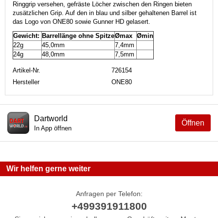
Ringgrip versehen, gefräste Löcher zwischen den Ringen bieten
zusätzlichen Grip. Auf den in blau und silber gehaltenen Barrel ist
das Logo von ONE80 sowie Gunner HD gelasert.
Gewicht:
Barrellänge ohne Spitze
Ømax
Ømin
22g
45,0mm
7,4mm
24g
48,0mm
7,5mm
Artikel-Nr.
726154
Hersteller
ONE80
Dartworld
Öffnen
In App öffnen
Wir helfen gerne weiter
Anfragen per Telefon:
+499391911800