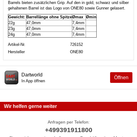
Barrels bieten zusätzlichen Grip. Auf den in gold, schwarz und silber
gehaltenen Barrel ist das Logo von ONE80 sowie Gunner gelasert.
Gewicht:
Barrellänge ohne Spitze
Ømax
Ømin
22g
47,0mm
7,4mm
23g
47,0mm
7,4mm
24g
47,0mm
7,4mm
Artikel-Nr.
726152
Hersteller
ONE80
Dartworld
Öffnen
In App öffnen
Wir helfen gerne weiter
Anfragen per Telefon:
+499391911800