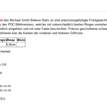
el
des Michael Smith Believe Darts ist eine präzisionsgefertigte Frontgewich
 des PDC-Weltmeisters, welcher mit unterschiedlich breiten Ringen versehen
seitlich eingefräst und mit roter Farbe beschichtet. Präzise geschnittene schwa
inieren klar die Kanten der vorderen und hinteren Griffzone.
nge:
Ømax
Ømin
6,9mm
herheit:
s Ltd
44
s.co.nz
ts.co.nz
 EU: