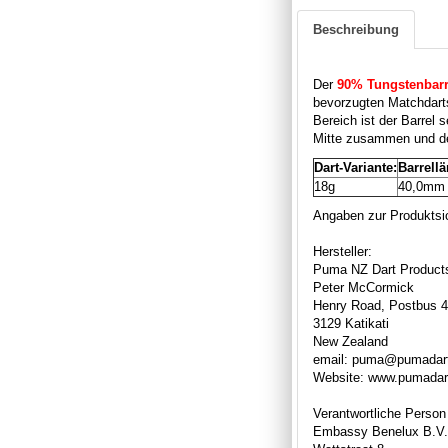
Beschreibung
Der
90% Tungstenbarr
bevorzugten Matchdarts
Bereich ist der Barrel 
Mitte zusammen und def
Dart-Variante:
Barrellä
18g
40,0mm
Angaben zur Produktsic
Hersteller:
Puma NZ Dart Product
Peter McCormick
Henry Road, Postbus 
3129 Katikati
New Zealand
email: puma@pumadart
Website: www.pumadar
Verantwortliche Person
Embassy Benelux B.V.