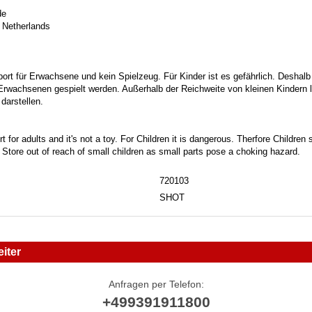
de
 Netherlands
port für Erwachsene und kein Spielzeug. Für Kinder ist es gefährlich. Deshalb
 Erwachsenen gespielt werden. Außerhalb der Reichweite von kleinen Kindern la
darstellen.
t for adults and it's not a toy. For Children it is dangerous. Therfore Childre
. Store out of reach of small children as small parts pose a choking hazard.
720103
SHOT
iter
Anfragen per Telefon:
+499391911800