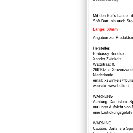
Mit den Bull's Lance T
Soft-Dart- als auch Ste
Länge: 30mm
Angaben zur Produktsic
Hersteller:
Embassy Benelux
Xander Zwinkels
Wattstraat 8,
2691GZ 's-Gravenzand
Niederlande
email: xzwinkels@bulls
website: www.bulls.nl
WARNUNG
Achtung: Dart ist ein S
nur unter Aufsicht von
eine Erstickungsgefahr 
WARNING
Caution: Darts is a Spor