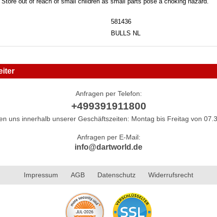
. Store out of reach of small children as small parts pose a choking hazard.
581436
BULLS NL
iter
Anfragen per Telefon:
+499391911800
hen uns innerhalb unserer Geschäftszeiten: Montag bis Freitag von 07.3
Anfragen per E-Mail:
info@dartworld.de
Impressum
AGB
Datenschutz
Widerrufsrecht