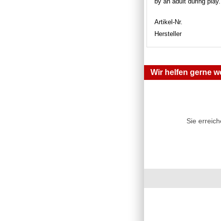
by an adult during play
Artikel-Nr.
Hersteller
Wir helfen gerne we
Sie erreic