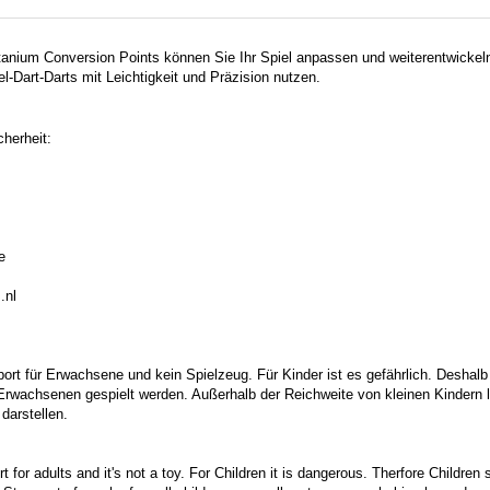
itanium Conversion Points können Sie Ihr Spiel anpassen und weiterentwickel
el-Dart-Darts mit Leichtigkeit und Präzision nutzen.
herheit:
e
.nl
port für Erwachsene und kein Spielzeug. Für Kinder ist es gefährlich. Deshalb
 Erwachsenen gespielt werden. Außerhalb der Reichweite von kleinen Kindern la
darstellen.
t for adults and it's not a toy. For Children it is dangerous. Therfore Childre